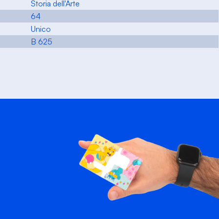
Storia dell'Arte
64
Unico
B 625