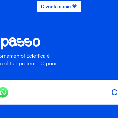
Diventa socio 💙
 passo
iornamento! Eclettica è
 il tuo preferito. O puoi
C