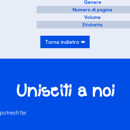
Genere
Numero di pagine
Volume
Etichetta
Torna indietro ⬅️
Unisciti a noi
otresti far