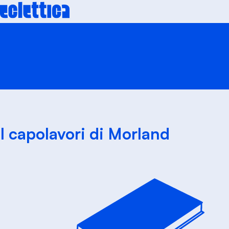
Skip
to
content
I capolavori di Morland