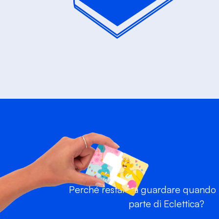
Perché restare a guardare quando p
parte di Eclettica?