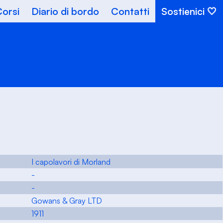
orsi
Diario di bordo
Contatti
Sostienici
I capolavori di Morland
-
-
Gowans & Gray LTD
1911