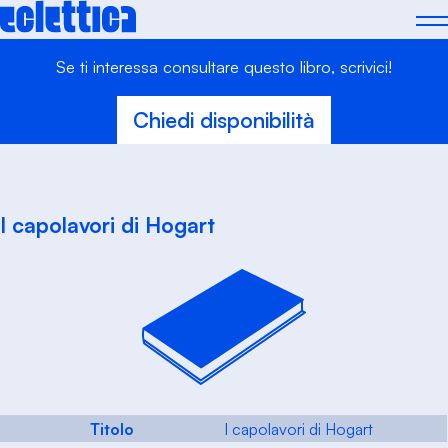
Skip
to
content
Se ti interessa consultare questo libro, scrivici!
Chiedi disponibilità
I capolavori di Hogart
Titolo
I capolavori di Hogart