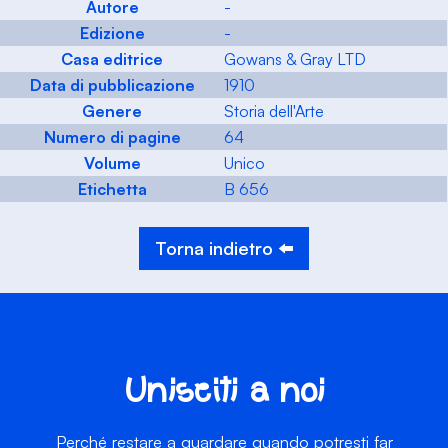
Autore
-
Edizione
-
Casa editrice
Gowans & Gray LTD
Data di pubblicazione
1910
Genere
Storia dell'Arte
Numero di pagine
64
Volume
Unico
Etichetta
B 656
Torna indietro ⬅️
Unisciti a noi
Perché restare a guardare quando potresti far