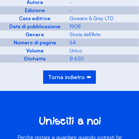
Autore
-
Edizione
-
Casa editrice
Gowans & Gray LTD
Data di pubblicazione
1908
Genere
Storia dell'Arte
Numero di pagine
64
Volume
Unico
Etichetta
B 630
Torna indietro ⬅️
Unisciti a noi
Perché restare a guardare quando potresti far