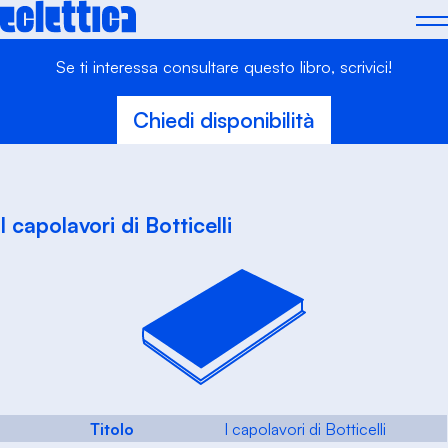
Skip
to
content
Se ti interessa consultare questo libro, scrivici!
Chiedi disponibilità
I capolavori di Botticelli
Titolo
I capolavori di Botticelli