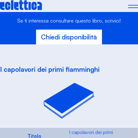
Skip
to
content
Se ti interessa consultare questo libro, scrivici!
Chiedi disponibilità
I capolavori dei primi fiamminghi
I capolavori dei primi
Titolo