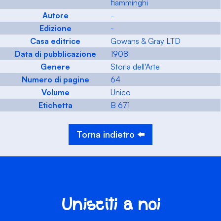
fiamminghi
Autore
-
Edizione
-
Casa editrice
Gowans & Gray LTD
Data di pubblicazione
1908
Genere
Storia dell'Arte
Numero di pagine
64
Volume
Unico
Etichetta
B 671
Torna indietro ⬅️
Unisciti a noi