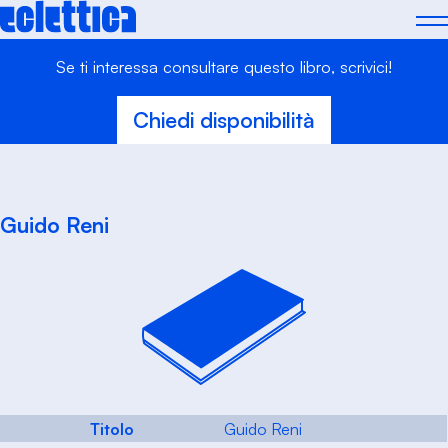
Skip
to
content
Se ti interessa consultare questo libro, scrivici!
Chiedi disponibilità
Guido Reni
Titolo
Guido Reni