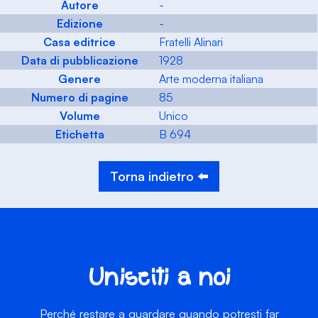
Autore
-
Edizione
-
Casa editrice
Fratelli Alinari
Data di pubblicazione
1928
Genere
Arte moderna italiana
Numero di pagine
85
Volume
Unico
Etichetta
B 694
Torna indietro ⬅️
Unisciti a noi
Perché restare a guardare quando potresti far