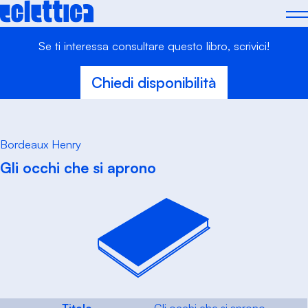
Skip
to
content
Se ti interessa consultare questo libro, scrivici!
Chiedi disponibilità
Bordeaux Henry
Gli occhi che si aprono