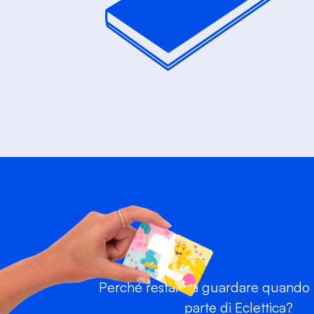
Perché restare a guardare quando p
parte di Eclettica?