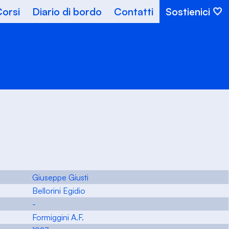
orsi
Diario di bordo
Contatti
Sostienici
Giuseppe Giusti
Bellorini Egidio
-
Formiggini A.F.