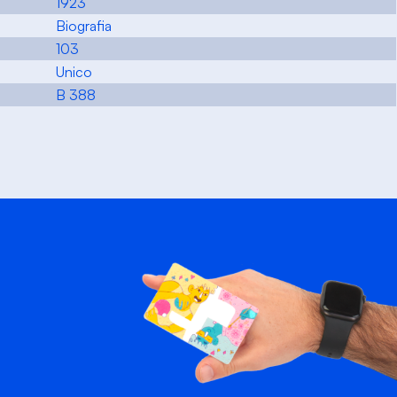
1923
Biografia
103
Unico
B 388