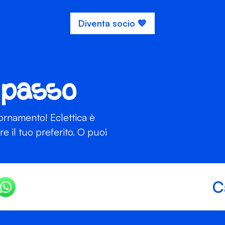
Diventa socio 💙
 passo
iornamento! Eclettica è
 il tuo preferito. O puoi
C