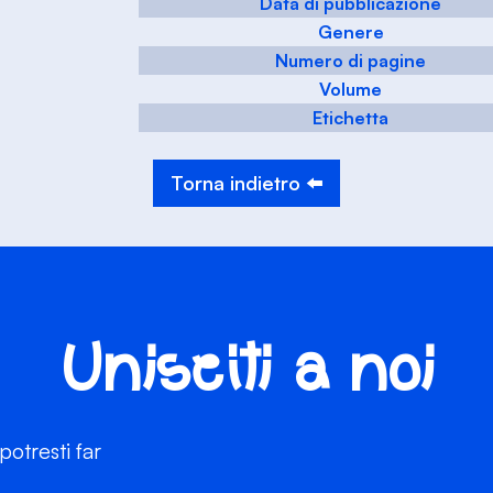
Data di pubblicazione
Genere
Numero di pagine
Volume
Etichetta
Torna indietro ⬅️
Unisciti a noi
otresti far