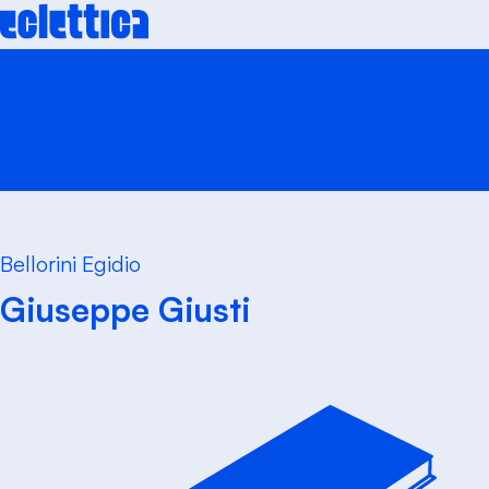
Skip
to
content
Bellorini Egidio
Giuseppe Giusti