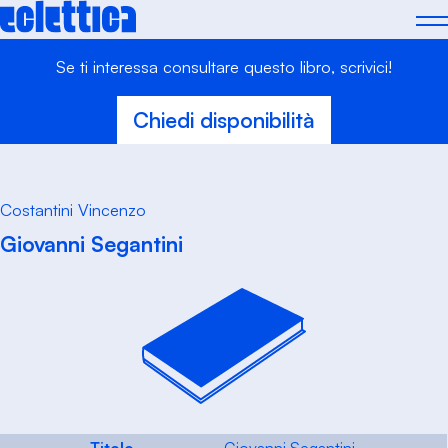
Skip
to
content
Se ti interessa consultare questo libro, scrivici!
Chiedi disponibilità
Costantini Vincenzo
Giovanni Segantini