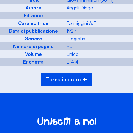
Titolo
Giovanni Milton (John)
Autore
Angeli Diego
Edizione
-
Casa editrice
Formiggini A.F.
Data di pubblicazione
1927
Genere
Biografia
Numero di pagine
95
Volume
Unico
Etichetta
B 414
Torna indietro ⬅️
Unisciti a noi