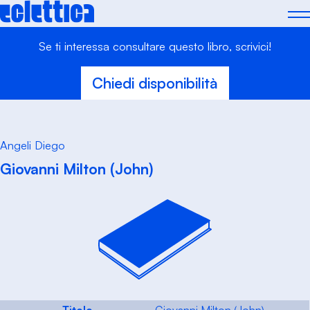
Skip
to
content
Se ti interessa consultare questo libro, scrivici!
Chiedi disponibilità
Angeli Diego
Giovanni Milton (John)