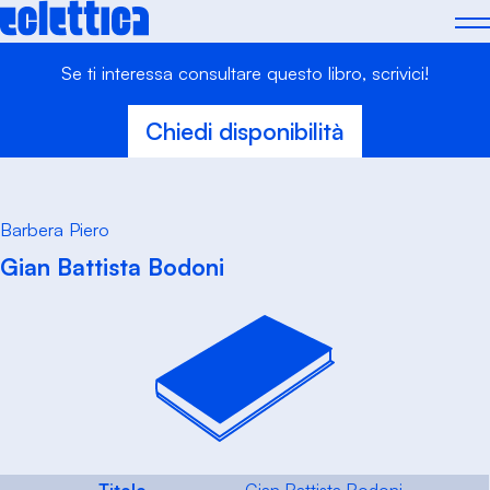
Skip
to
content
Se ti interessa consultare questo libro, scrivici!
Chiedi disponibilità
Barbera Piero
Gian Battista Bodoni