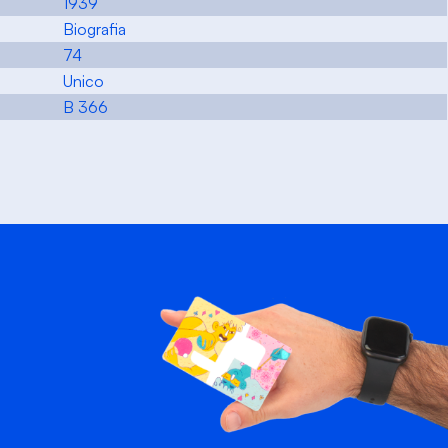
1939
Biografia
74
Unico
B 366