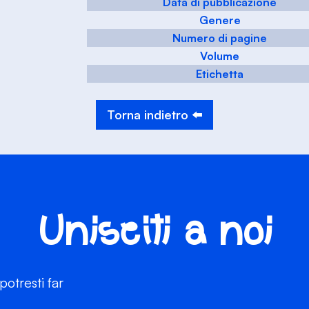
Data di pubblicazione
Genere
Numero di pagine
Volume
Etichetta
Torna indietro ⬅️
Unisciti a noi
otresti far