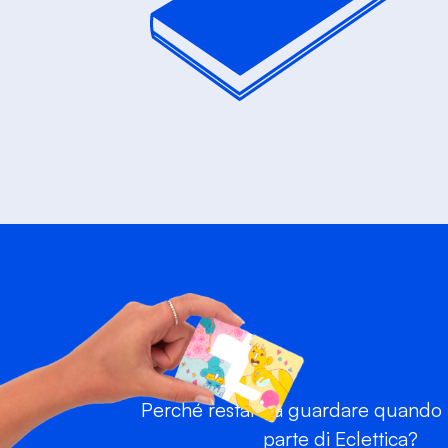
Perché restare a guardare quando p
parte di Eclettica?