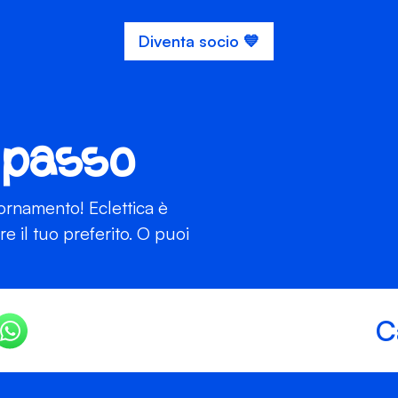
Diventa socio 💙
 passo
iornamento! Eclettica è
 il tuo preferito. O puoi
C