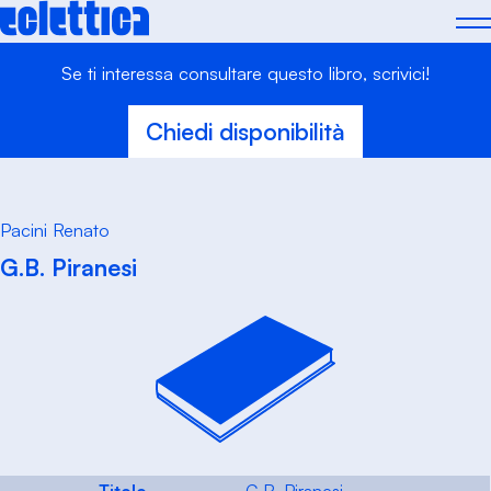
Skip
to
content
Se ti interessa consultare questo libro, scrivici!
Chiedi disponibilità
Pacini Renato
G.B. Piranesi