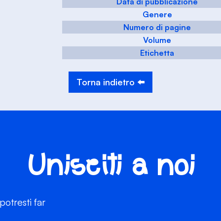
Data di pubblicazione
Genere
Numero di pagine
Volume
Etichetta
Torna indietro ⬅️
Unisciti a noi
otresti far