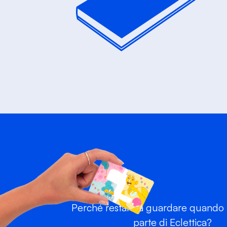
Perché restare a guardare quando p
parte di Eclettica?