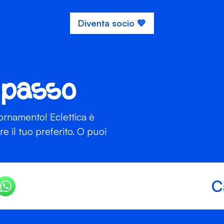
Diventa socio 💙
 passo
iornamento! Eclettica è
 il tuo preferito. O puoi
C