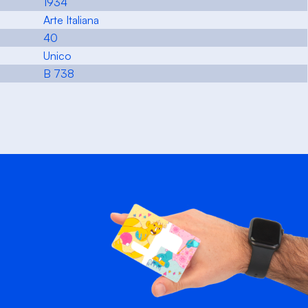
1934
Arte Italiana
40
Unico
B 738