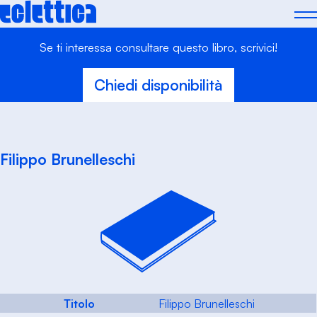
Skip
to
content
Se ti interessa consultare questo libro, scrivici!
Chiedi disponibilità
Filippo Brunelleschi
Titolo
Filippo Brunelleschi