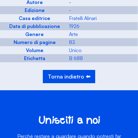
Autore
-
Edizione
-
Casa editrice
Fratelli Alinari
Data di pubblicazione
1926
Genere
Arte
Numero di pagine
83
Volume
Unico
Etichetta
B 688
Torna indietro ⬅️
Unisciti a noi
Perché restare a guardare quando potresti far