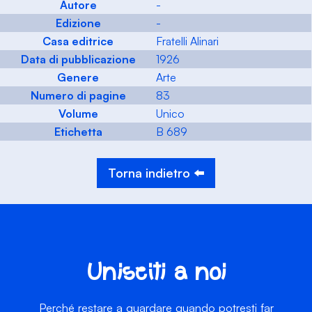
Autore
-
Edizione
-
Casa editrice
Fratelli Alinari
Data di pubblicazione
1926
Genere
Arte
Numero di pagine
83
Volume
Unico
Etichetta
B 689
Torna indietro ⬅️
Unisciti a noi
Perché restare a guardare quando potresti far