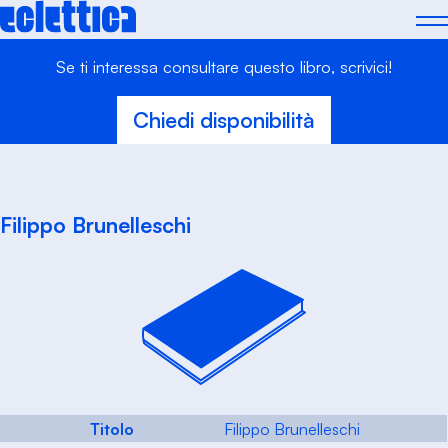
Skip
to
content
Se ti interessa consultare questo libro, scrivici!
Chiedi disponibilità
Filippo Brunelleschi
Titolo
Filippo Brunelleschi