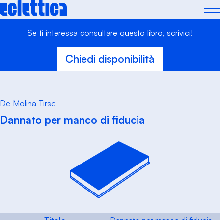
Skip
to
content
Se ti interessa consultare questo libro, scrivici!
Chiedi disponibilità
De Molina Tirso
Dannato per manco di fiducia