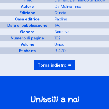
Titolo
Dannato per manco di fiducia
Autore
De Molina Tirso
Edizione
Quarta
Casa editrice
Paoline
Data di pubblicazione
1961
Genere
Narrativa
Numero di pagine
102
Volume
Unico
Etichetta
B 470
Torna indietro ⬅️
Unisciti a noi