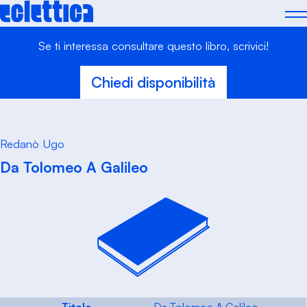
Skip
to
content
Se ti interessa consultare questo libro, scrivici!
Chiedi disponibilità
Redanò Ugo
Da Tolomeo A Galileo