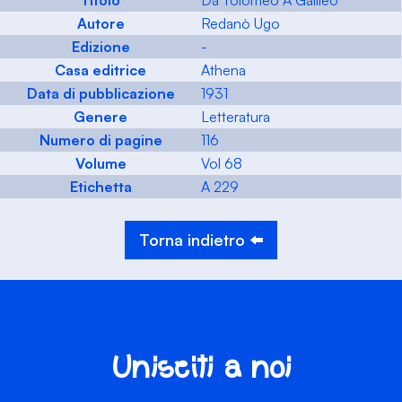
Titolo
Da Tolomeo A Galileo
Autore
Redanò Ugo
Edizione
-
Casa editrice
Athena
Data di pubblicazione
1931
Genere
Letteratura
Numero di pagine
116
Volume
Vol 68
Etichetta
A 229
Torna indietro ⬅️
Unisciti a noi