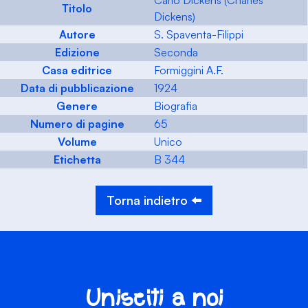
Carlo Dickens (Charles
Titolo
Dickens)
Autore
S. Spaventa-Filippi
Edizione
Seconda
Casa editrice
Formiggini A.F.
Data di pubblicazione
1924
Genere
Biografia
Numero di pagine
65
Volume
Unico
Etichetta
B 344
Torna indietro ⬅️
Unisciti a noi