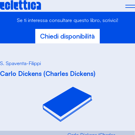
Skip
to
content
Se ti interessa consultare questo libro, scrivici!
Chiedi disponibilità
S. Spaventa-Filippi
Carlo Dickens (Charles Dickens)