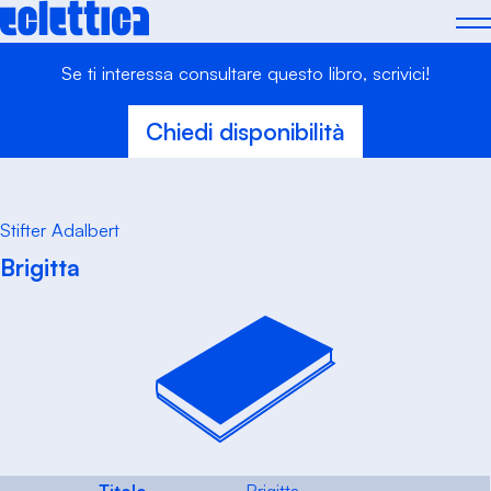
Skip
to
content
Se ti interessa consultare questo libro, scrivici!
Chiedi disponibilità
Stifter Adalbert
Brigitta