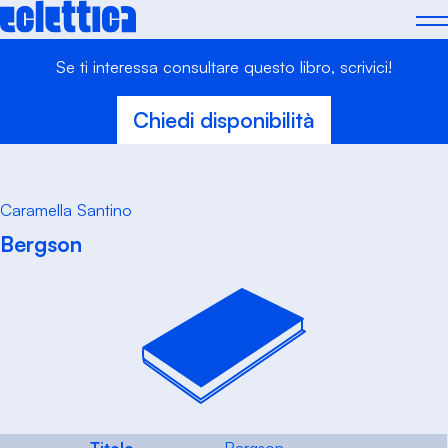
Skip
to
content
Se ti interessa consultare questo libro, scrivici!
Chiedi disponibilità
Caramella Santino
Bergson