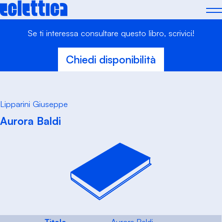
Skip
to
content
Se ti interessa consultare questo libro, scrivici!
Chiedi disponibilità
Lipparini Giuseppe
Aurora Baldi