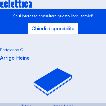
Skip
to
content
Se ti interessa consultare questo libro, scrivici!
Chiedi disponibilità
Bertoicone G.
Arrigo Heine