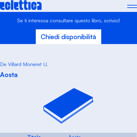
Skip
to
content
Se ti interessa consultare questo libro, scrivici!
Chiedi disponibilità
De Villard Moneret U.
Aosta