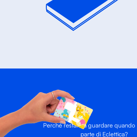
Perché restare a guardare quando p
parte di Eclettica?