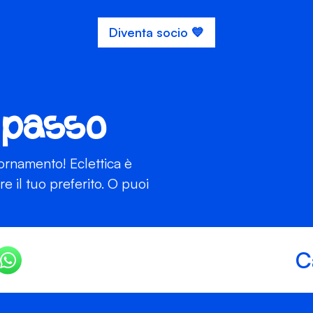
Diventa socio 💙
 passo
iornamento! Eclettica è
 il tuo preferito. O puoi
C