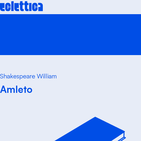
Skip
to
content
Shakespeare William
Amleto