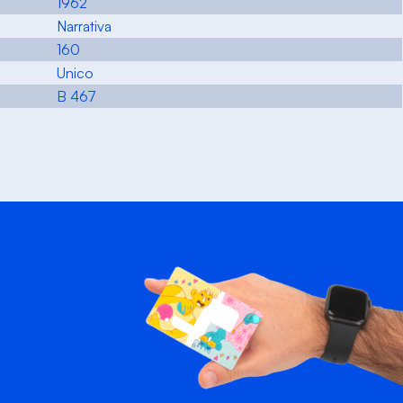
1962
Narrativa
160
Unico
B 467