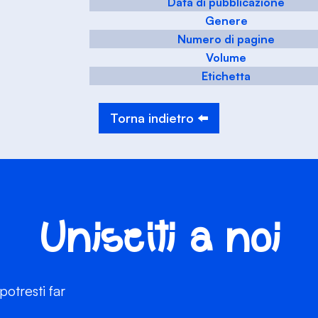
Data di pubblicazione
Genere
Numero di pagine
Volume
Etichetta
Torna indietro ⬅️
Unisciti a noi
otresti far