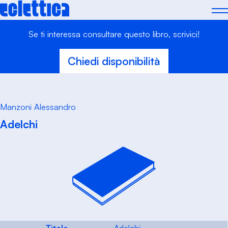
Skip
to
content
Se ti interessa consultare questo libro, scrivici!
Chiedi disponibilità
Manzoni Alessandro
Adelchi