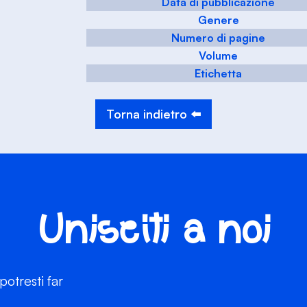
Data di pubblicazione
Genere
Numero di pagine
Volume
Etichetta
Torna indietro ⬅️
Unisciti a noi
otresti far