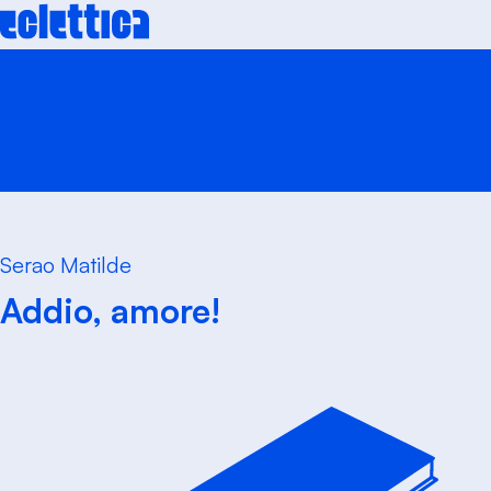
Skip
to
content
Serao Matilde
Addio, amore!