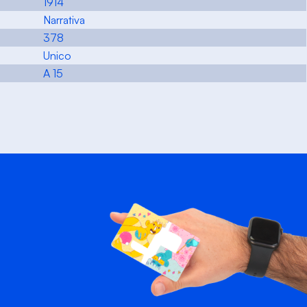
1914
Narrativa
378
Unico
A 15