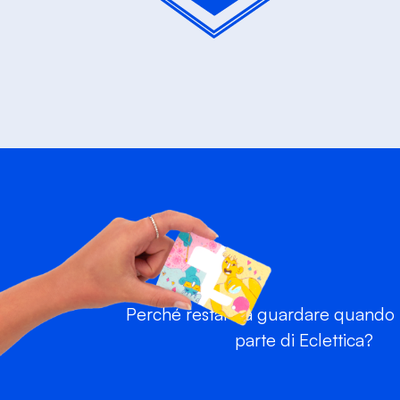
Perché restare a guardare quando p
parte di Eclettica?