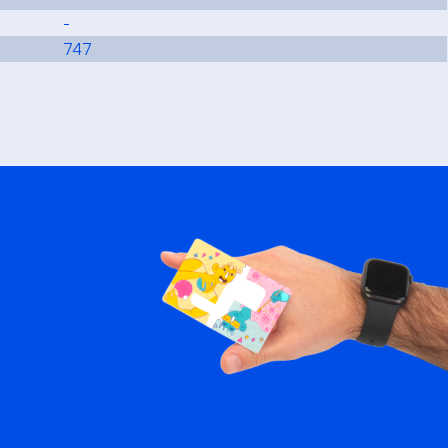
-
747