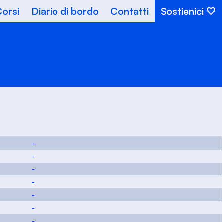
orsi
Diario di bordo
Contatti
Sostienici
-
-
-
-
-
-
-