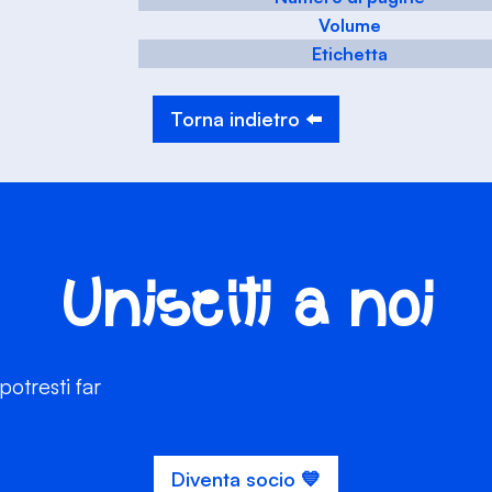
Volume
Etichetta
Torna indietro ⬅️
Unisciti a noi
otresti far
Diventa socio 💙