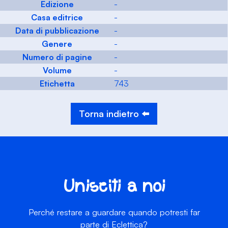
Edizione
-
Casa editrice
-
Data di pubblicazione
-
Genere
-
Numero di pagine
-
Volume
-
Etichetta
743
Torna indietro ⬅️
Unisciti a noi
Perché restare a guardare quando potresti far
parte di Eclettica?