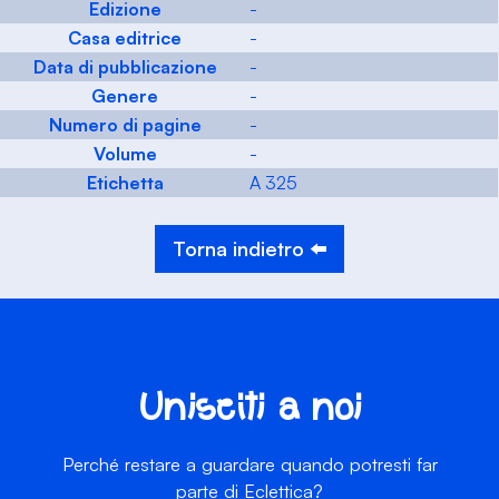
Edizione
-
Casa editrice
-
Data di pubblicazione
-
Genere
-
Numero di pagine
-
Volume
-
Etichetta
A 325
Torna indietro ⬅️
Unisciti a noi
Perché restare a guardare quando potresti far
parte di Eclettica?