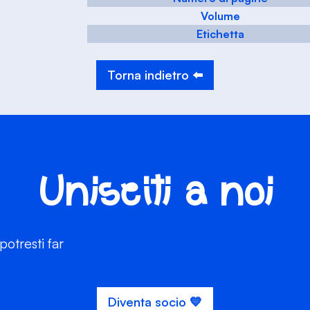
Volume
Etichetta
Torna indietro ⬅️
Unisciti a noi
otresti far
Diventa socio 💙