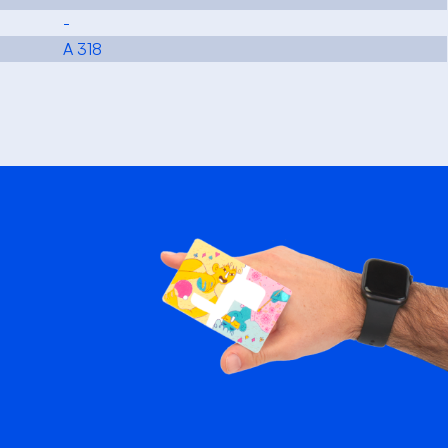
-
A 318