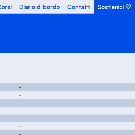
orsi
Diario di bordo
Contatti
Sostienici
-
-
-
-
-
-
-