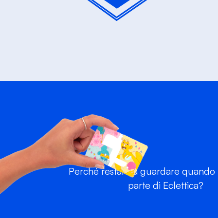
Perché restare a guardare quando p
parte di Eclettica?