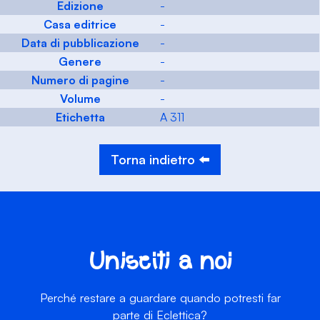
Edizione
-
Casa editrice
-
Data di pubblicazione
-
Genere
-
Numero di pagine
-
Volume
-
Etichetta
A 311
Torna indietro ⬅️
Unisciti a noi
Perché restare a guardare quando potresti far
parte di Eclettica?