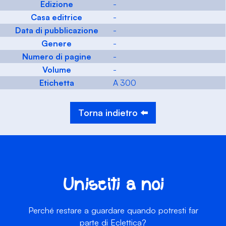
Edizione
-
Casa editrice
-
Data di pubblicazione
-
Genere
-
Numero di pagine
-
Volume
-
Etichetta
A 300
Torna indietro ⬅️
Unisciti a noi
Perché restare a guardare quando potresti far
parte di Eclettica?