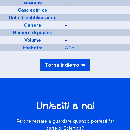
Edizione
-
Casa editrice
-
Data di pubblicazione
-
Genere
-
Numero di pagine
-
Volume
-
Etichetta
A 280
Torna indietro ⬅️
Unisciti a noi
Perché restare a guardare quando potresti far
parte di Eclettica?