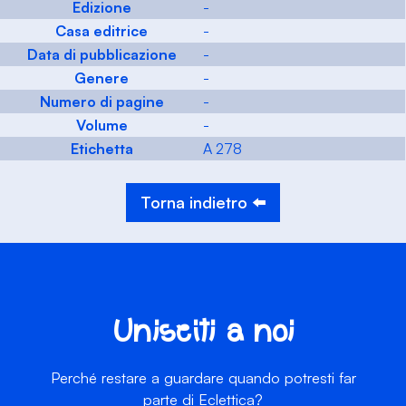
Edizione
-
Casa editrice
-
Data di pubblicazione
-
Genere
-
Numero di pagine
-
Volume
-
Etichetta
A 278
Torna indietro ⬅️
Unisciti a noi
Perché restare a guardare quando potresti far
parte di Eclettica?