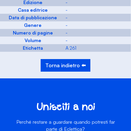
Edizione
-
Casa editrice
-
Data di pubblicazione
-
Genere
-
Numero di pagine
-
Volume
-
Etichetta
A 261
Torna indietro ⬅️
Unisciti a noi
Perché restare a guardare quando potresti far
parte di Eclettica?