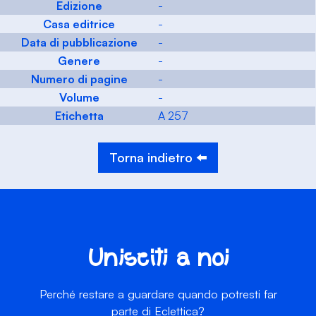
Edizione
-
Casa editrice
-
Data di pubblicazione
-
Genere
-
Numero di pagine
-
Volume
-
Etichetta
A 257
Torna indietro ⬅️
Unisciti a noi
Perché restare a guardare quando potresti far
parte di Eclettica?