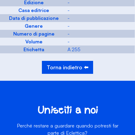
Edizione
-
Casa editrice
-
Data di pubblicazione
-
Genere
-
Numero di pagine
-
Volume
-
Etichetta
A 255
Torna indietro ⬅️
Unisciti a noi
Perché restare a guardare quando potresti far
parte di Eclettica?