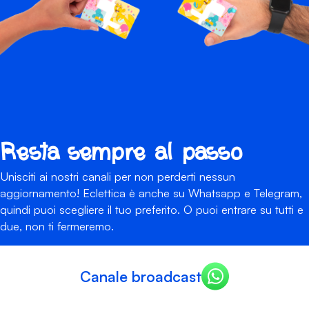
Resta sempre al passo
Unisciti ai nostri canali per non perderti nessun
aggiornamento! Eclettica è anche su Whatsapp e Telegram,
quindi puoi scegliere il tuo preferito. O puoi entrare su tutti e
due, non ti fermeremo.
Canale broadcast