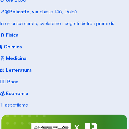
📍
@Policaffe
, via
chiesa 146, Dolcè
In un’unica serata, sveleremo i segreti dietro i premi di:
🧲
Fisica
🧪
Chimica
🧬
Medicina
📖
Letteratura
🏳️‍🌈
Pace
💰
Economia
Ti aspettiamo