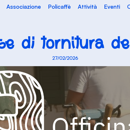
Associazione
Policaffè
Attività
Eventi
C
e di tornitura de
27/02/2026