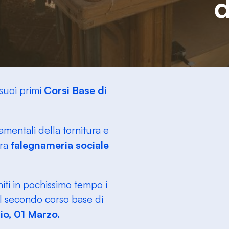
 suoi primi
Corsi Base di
mentali della tornitura e
tra
falegnameria sociale
niti in pochissimo tempo i
l secondo corso base di
io, 01 Marzo.