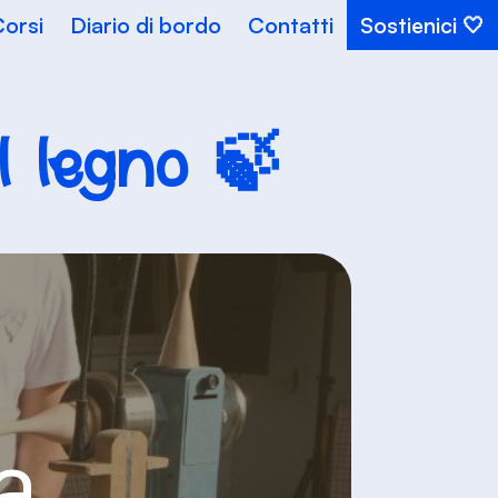
orsi
Diario di bordo
Contatti
Sostienici
l legno 🍃