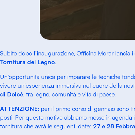
Subito dopo l’inaugurazione, Officina Morar lancia i
Tornitura del Legno
.
Un’opportunità unica per imparare le tecniche fonda
vivere un’esperienza immersiva nel cuore della nos
di Dolcè
, tra legno, comunità e vita di paese.
ATTENZIONE:
per il primo corso di gennaio sono fi
posti. Per questo motivo abbiamo messo in agenda i
tornitura che avrà le seguenti date:
27 e 28 Febbra