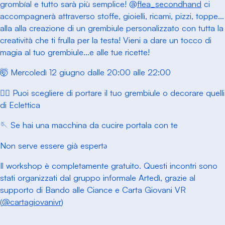
grombíal e tutto sarà più semplice! @
flea_secondhand
ci
accompagnerà attraverso stoffe, gioielli, ricami, pizzi, toppe…
alla alla creazione di un grembiule personalizzato con tutta la
creatività che ti frulla per la testa! Vieni a dare un tocco di
magia al tuo grembiule…e alle tue ricette!
🤯 Mercoledì 12 giugno dalle 20:00 alle 22:00
👉🏼 Puoi scegliere di portare il tuo grembiule o decorare quelli
di Eclettica
🪡 Se hai una macchina da cucire portala con te
Non serve essere già espertə
Il workshop è completamente gratuito. Questi incontri sono
stati organizzati dal gruppo informale Artedì, grazie al
supporto di Bando alle Ciance e Carta Giovani VR
(
@cartagiovanivr
)